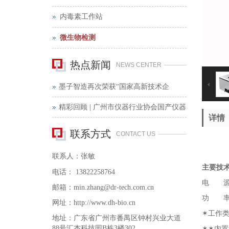
内毒素工作站
微生物检测
热点新闻
NEWS CENTER
墨子智造再次荣获“国家高新技术企
业”证书
精彩回顾 | 广州市仪器行业协会国产仪器
详情
部墨子智造全国巡展——西安站
联系方式
CONTACT US
联系人：张敏
主要技
电话：
13822258764
电 源
邮箱：
min.zhang
@dr-tech.com
.cn
功 
网址：
http://www.dh-bio.cn
✶工作
地址：广东省广州市番禺区钟村兴业大道
88号汇杰科技园B栋3楼302
✶✶内