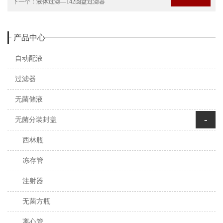
下一个：
液体过滤—142圆盘过滤器
产品中心
自动配液
过滤器
无菌储液
-
无菌分装封盖
西林瓶
冻存管
注射器
无菌方瓶
离心管