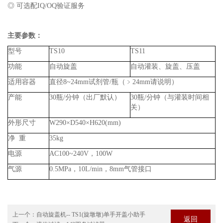
◎ 可选配
IQ/OQ
验证服务
主要参数：
型号
TS10
TS11
功能
自动旋盖
自动灌装、旋盖、压盖
适用容器
直径
8~24mm
试剂管
/
瓶（﹥
24mm
请说明）
产能
30
瓶
/
分钟（出厂默认）
30
瓶
/
分钟（与灌装时间相
关）
外形尺寸
W290×D540×H620(mm)
净
重
35kg
电源
AC100~240V
，
100W
气源
0.5MPa
，
10L/min
，
8mm
气管接口
上一个：
自动旋盖机-- TS1(旋墩墩)单手开盖小助手
返回