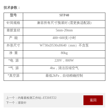
技术参数：
型号
SFP40
针筒规格
兼容所有尺寸预灌封
(
需更换适配器
)
塞胶直径
5mm-20mm
产
能
400~600支/小时
外形尺寸
W730xD
53
0xH6
4
0（mm）不含泵
净
重
80
kg
*电
源
220V，800W
*气
源
4
ba
，
清洁压缩空气
*真空源
最低
2
kPa
，自动精确控制
上一个：
内毒素检测工作站--ET20/ET22
返回
下一个：
灌装针