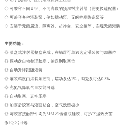
◇ 可兼容不同直径、不同高度的预灌封注射器（需更换适配器）
◇ 可兼容各种灌装泵，例如蠕动泵、无阀柱塞陶瓷泵等
◇ 安装于无菌层流、隔离器、超净台、安全柜等，实现无菌灌装
主要功能：
◎ 巢盒式注射器整盒完成，在触屏可单独选定灌装位与加塞位
◎ 振动盘自动整理胶塞，输送到取塞位
◎ 自动升降跟随灌装
◎ 灌装精度由灌装泵控制，蠕动泵达1%
，陶瓷泵可达
0.3%
◎ 充氮气降氧含量功能可选
◎ 自动取塞、真空压塞
◎ 加塞后胶塞与液面贴合，空气残留极少
◎ 与胶塞接触部件均为316L不锈钢或硅胶，可拆下湿热灭菌
◎ IQOQ可选